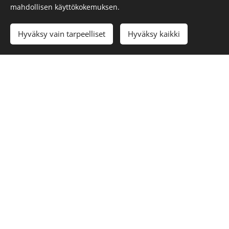
alkeiskurssi
Kertakäynti
mahdollisen käyttökokemuksen.
250,00
€
260,00
€
20,00
€
Hyväksy vain tarpeelliset
Hyväksy kaikki
Ajanvaraus
yksilövalmennu
kseen,
ravintovalmenn
ukseen tai