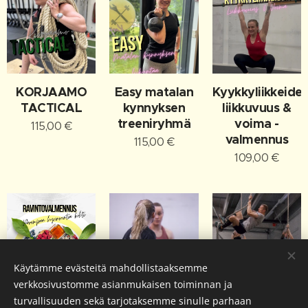
KORJAAMO
Easy matalan
Kyykkyliikkeide
TACTICAL
kynnyksen
liikkuvuus &
treeniryhmä
voima -
115,00
€
valmennus
115,00
€
109,00
€
Käytämme evästeitä mahdollistaaksemme
verkkosivustomme asianmukaisen toiminnan ja
Ravintovalmennus
Yksilö
Drop In -
turvallisuuden sekä tarjotaksemme sinulle parhaan