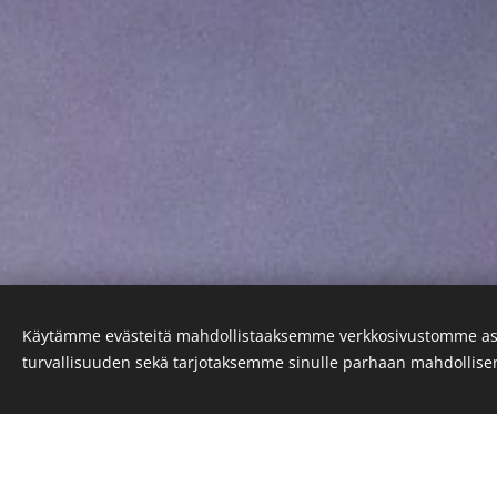
Käytämme evästeitä mahdollistaaksemme verkkosivustomme as
turvallisuuden sekä tarjotaksemme sinulle parhaan mahdollis