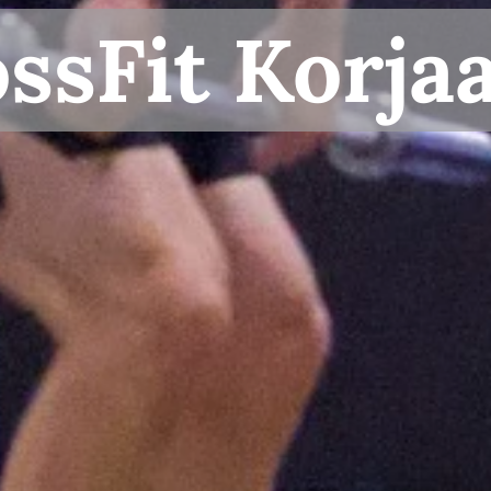
ssFit
Korja