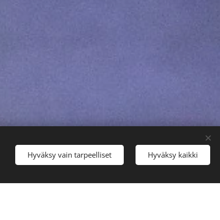
Hyväksy vain tarpeelliset
Hyväksy kaikki