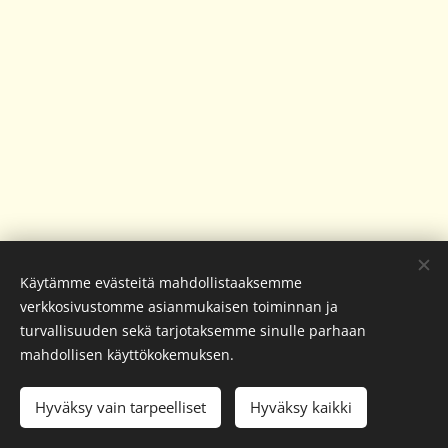
Käytämme evästeitä mahdollistaaksemme
verkkosivustomme asianmukaisen toiminnan ja
turvallisuuden sekä tarjotaksemme sinulle parhaan
mahdollisen käyttökokemuksen.
© 2022 CrossFit Korjaamo | Kaikki oikeudet pidätetään
Hyväksy vain tarpeelliset
Hyväksy kaikki
Evästeet