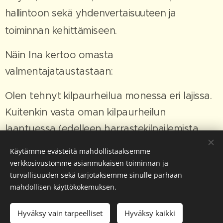
hallintoon sekä yhdenvertaisuuteen ja
toiminnan kehittämiseen.
Näin Ina kertoo omasta
valmentajataustastaan:
Olen tehnyt kilpaurheilua monessa eri lajissa.
Kuitenkin vasta oman kilpaurheilun
laantuessa (edelleen harrastekilpailemista,
mutta enemmän hauskan pidon merkeissä)
Käytämme evästeitä mahdollistaaksemme
aikaa ja energiaa vapautui valmentajuuden
verkkosivustomme asianmukaisen toiminnan ja
turvallisuuden sekä tarjotaksemme sinulle parhaan
kehittämiseen.
mahdollisen käyttökokemuksen.
Ohjaamisen aloitin ensin painonnoston
Hyväksy vain tarpeelliset
Hyväksy kaikki
puolella ja sen jälkeen mukaan tuli CrossFit