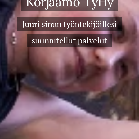
Korjaamo
TyHy
Juuri sinun työntekijöillesi
suunnitellut palvelut