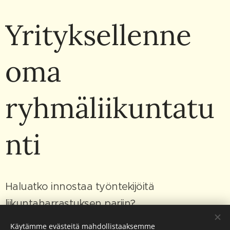
Yrityksellenne
oma
ryhmäliikuntatu
nti
Haluatko innostaa työntekijöitä
liikuntaharrastuksen pariin?
Käytämme evästeitä mahdollistaaksemme
Yhteinen ryhmäliikuntatunti on helposti